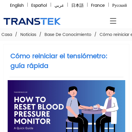
English
Español
عربي
日本語
France
Русский
Casa
/
Noticias
/
Base De Conocimiento
/
Cómo reiniciar 
Cómo reiniciar el tensiómetro:
guía rápida