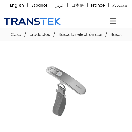
English
Español
عربي
日本語
France
Русский
Casa
/
productos
/
Básculas electrónicas
/
Báscula pa