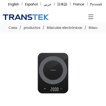
English
Español
عربي
日本語
France
Русский
Casa
/
productos
/
Básculas electrónicas
/
Báscula d