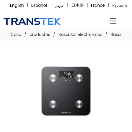
English
Español
عربي
日本語
France
Русский
Casa
/
productos
/
Básculas electrónicas
/
Báscula de