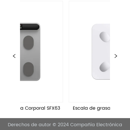
Escala de grasa corporal Transtek SFY41
Tran
Derechos de autor © 2024
Compañía Electrónica