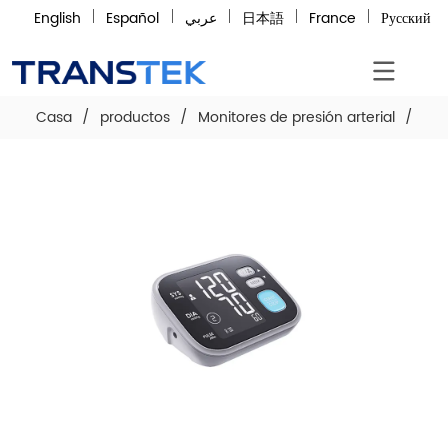
English
Español
عربي
日本語
France
Русский
Casa
/
productos
/
Monitores de presión arterial
/
Mon