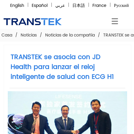
English
Español
عربي
日本語
France
Русский
Casa
/
Noticias
/
Noticias de la compañía
/
TRANSTEK se as
TRANSTEK se asocia con JD
Health para lanzar el reloj
inteligente de salud con ECG H1