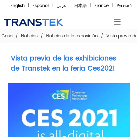
English
Español
عربي
日本語
France
Русский
Casa
/
Noticias
/
Noticias de la exposición
/
Vista previa d
Vista previa de las exhibiciones
de Transtek en la feria Ces2021